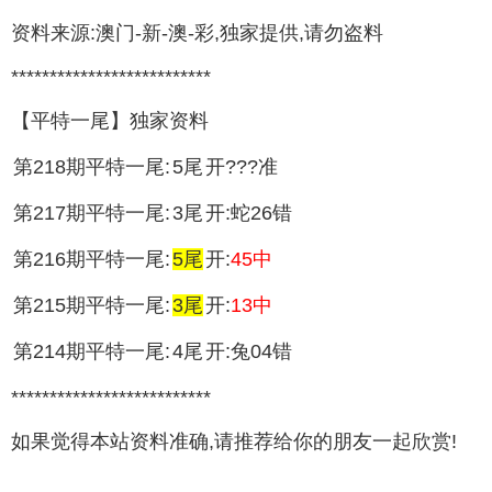
资料来源:澳门-新-澳-彩,独家提供,请勿盗料
**************************
【平特一尾】独家资料
第218期平特一尾:
5尾
开???准
第217期平特一尾:
3尾
开:蛇26错
第216期平特一尾:
5尾
开:
45中
第215期平特一尾:
3尾
开:
13中
第214期平特一尾:
4尾
开:兔04错
**************************
如果觉得本站资料准确,请推荐给你的朋友一起欣赏!