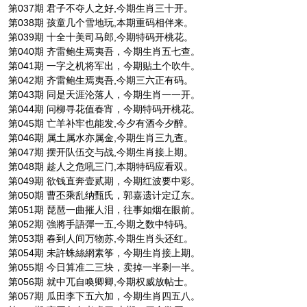
第037期 君子不夺人之好,今期生肖三十开。
第038期 孩童几个雪地玩,本期重码相伴来。
第039期 十全十美司马郎,今期特码开桃花。
第040期 齐雷鲍生焉夷吾，今期生肖五七查。
第041期 一字之机将军出，今期贴土个吹牛。
第042期 齐雷鲍生焉夷吾,今期三六正有码。
第043期 同是天涯沦落人，今期生肖一一开。
第044期 问柳寻花值春宵，今期特码开桃花。
第045期 亡羊补牢也能发,今夕有酒今夕醉。
第046期 属土属水亦属金,今期生肖三九查。
第047期 摆开队伍交与战,今期生肖接上期。
第048期 趁人之危吼三门,本期特码应看双。
第049期 欲钱直奔壹贰期，今期红波要中彩。
第050期 曹丕乘乱纳甄氏，郭嘉遗计定辽东。
第051期 琵琶一曲摧人泪，往事如烟在眼前。
第052期 強將手語彈一五,今期之数中特码。
第053期 春到人间万物苏,今期生肖头还红。
第054期 未許蛛絲網素筝，今期生肖接上期。
第055期 今日算准二三块，卖掉一半剩一半。
第056期 就中兀自喚卿卿,今期权威放帖士。
第057期 瓜田李下五六加，今期生肖四五八。