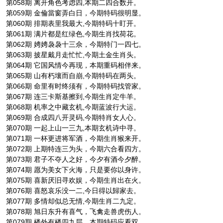
第058期 离开角色考虑四,本期二四合数开。
第059期 金倫當窗弄白日，今期特码很明显。
第060期 排期表里我最大,今期特码十盯开。
第061期 满片都是红绿色,今期生肖找荷花。
第062期 娉娉袅袅十三佘，今期特门一四七。
第063期 披星戴月走忙忙,今期土金生肖头。
第064期 它国风情今再现，本期重码相伴来。
第065期 山有朽壤而自崩,今期特码在两头。
第066期 命里有时终须有，今期特码找管家。
第067期 连三卡斯基擦到,今期生肖定牛羊。
第068期 机率之中藏玄机,今期蓝波行大运。
第069期 合成四八开灵码,今期特肖女人心。
第070期 一起上山一三九,本期玄机诗中寻。
第071期 一杯更进将军酒，今期生肖猴来开。
第072期 上期特连三为头，今期六合看四方。
第073期 君子不夺人之好，今夕有酒今夕醉。
第074期 愿为美女下火海，只是要你以身许。
第075期 喜新厌旧寻欢娱，今期生肖出在火。
第076期 喜怒哀乐没一二,今日得以歸家去。
第077期 多情却似总无情,今期生肖二九定。
第078期 旭日东升有喜气，飞禽走兽虎伤人。
第079期 楼外有楼四九层，本期特码应看双。