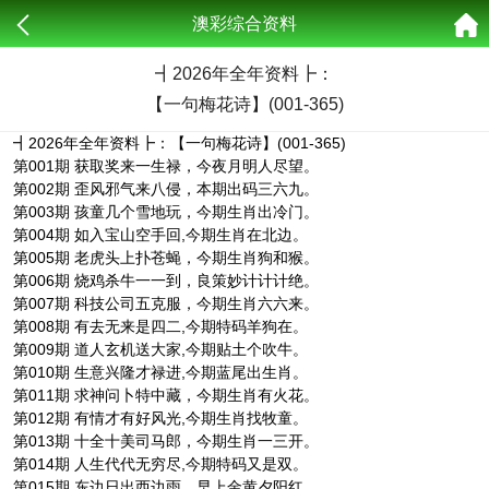
澳彩综合资料
┫
2026年全年资料┣：
【一句梅花诗】(001-365)
┫2026年全年资料┣：【一句梅花诗】(001-365)
第001期 获取奖来一生禄，今夜月明人尽望。
第002期 歪风邪气来八侵，本期出码三六九。
第003期 孩童几个雪地玩，今期生肖出冷门。
第004期 如入宝山空手回,今期生肖在北边。
第005期 老虎头上扑苍蝇，今期生肖狗和猴。
第006期 烧鸡杀牛一一到，良策妙计计计绝。
第007期 科技公司五克服，今期生肖六六来。
第008期 有去无来是四二,今期特码羊狗在。
第009期 道人玄机送大家,今期贴土个吹牛。
第010期 生意兴隆才禄进,今期蓝尾出生肖。
第011期 求神问卜特中藏，今期生肖有火花。
第012期 有情才有好风光,今期生肖找牧童。
第013期 十全十美司马郎，今期生肖一三开。
第014期 人生代代无穷尽,今期特码又是双。
第015期 东边日出西边雨，早上金黄夕阳红。