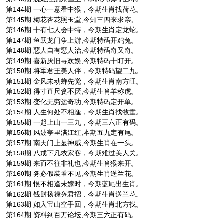
第144期 一心一意看中猴，今期生肖找荷花。
第145期 梅花杏花照玉堂,今知三四来求亲。
第146期 十有七人会中特，今期生肖定龙蛇。
第147期 鱼跃龙门争上游,今期特码开鸡兔。
第148期 惡人自有惡人治,今期特码奇又奇。
第149期 喜新厌旧寻欢娱,今期特码十盯开。
第150期 将军君王美人伴，今期特码望二九。
第151期 金风未动蝉先觉，今期生肖南方旺。
第152期 得寸直尺贪不厌,今期生肖羊称虎。
第153期 变化无穷运奇功,今期特码定开单。
第154期 人生何处不相逢，今期生肖找牧童。
第155期 一起上山一三九，今期三六正有码。
第156期 风波亭里满江红,本期五九定有尾。
第157期 南天门上显神威,今期生肖在一头。
第158期 八戒下凡农家客，今期难过美人关。
第159期 来而不往非礼也,今期生肖猴来开。
第160期 务必假装看不见,今期生肖送兰花。
第161期 恨不相逢未嫁时，今期蓝尾出生肖。
第162期 钱财扬禄兴君招，今期生肖送兰花。
第163期 如入宝山空手回，今期生肖北方找。
第164期 资料到百万论坛,今期三六正有码。