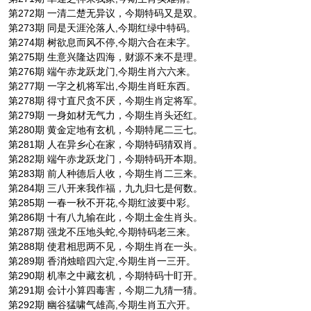
第272期 一清二楚无异议，今期特码又是双。
第273期 同是天涯沦落人,今期红绿中特码。
第274期 树欲息而风不停,今期六合在未字。
第275期 生意兴隆达四海，财源不来不是理。
第276期 端午赤龙跃龙门,今期生肖六六来。
第277期 一字之机将军出,今期生肖旺东西。
第278期 得寸直尺贪不厌，今期生肖定将军。
第279期 一身如材无气力，今期生肖头还红。
第280期 黄金定地有玄机，今期特尾二三七。
第281期 人在异乡心在家，今期特码猜双肖。
第282期 端午赤龙跃龙门，今期特码开本期。
第283期 前人种德后人收，今期生肖二三来。
第284期 三八开来我作福，九九归七是何数。
第285期 一春一秋不开花,今期红波要中彩。
第286期 十有八九输在此，今期土金生肖头。
第287期 强龙不压地头蛇,今期特码老三来。
第288期 使君相思两不见，今期生肖在一头。
第289期 香消烛暗四六定,今期生肖一三开。
第290期 机率之中藏玄机，今期特码十盯开。
第291期 会计小算四毒害，今期二九猜一猜。
第292期 幽谷猛啸气雄高,今期生肖五六开。