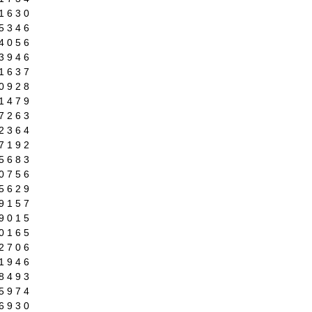
6 3 0
3 4 6
0 5 6
9 4 6
6 3 7
9 2 8
4 7 9
2 6 3
3 6 4
1 9 2
6 8 3
7 5 6
6 2 9
1 5 7
0 1 5
1 6 5
7 0 6
9 4 6
4 9 3
9 7 4
9 3 0