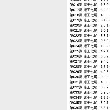
第016期 赌王七尾：1 6 0 4 
第017期 赌王七尾：6 2 9 7 
第018期 赌王七尾：4 0 6 5 
第019期 赌王七尾：3 1 0 8 
第020期 赌王七尾：2 3 1 6 
第021期 赌王七尾：5 0 1 4 
第022期 赌王七尾：5 3 1 6 
第023期 赌王七尾：0 8 9 3 
第024期 赌王七尾：1 3 2 0 
第025期 赌王七尾：4 2 1 7 
第026期 赌王七尾：6 5 2 3 
第027期 赌王七尾：9 4 6 5 
第028期 赌王七尾：1 5 7 6 
第029期 赌王七尾：4 9 8 5 
第030期 赌王七尾：0 3 6 2 
第031期 赌王七尾：4 6 0 5 
第032期 赌王七尾：8 9 2 1 
第033期 赌王七尾：5 9 8 0 
第034期 赌王七尾：1 3 2 0 
第035期 赌王七尾：3 2 1 5 
第036期 赌王七尾：8 3 1 9 