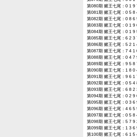
第080期 赌王七尾：0 1 9 7 
第081期 赌王七尾：0 5 8 4 
第082期 赌王七尾：0 8 6 9 
第083期 赌王七尾：0 1 9 6 
第084期 赌王七尾：0 1 9 5 
第085期 赌王七尾：6 2 3 7 
第086期 赌王七尾：5 2 1 4 
第087期 赌王七尾：7 4 1 0 
第088期 赌王七尾：0 4 7 9 
第089期 赌王七尾：9 5 8 7 
第090期 赌王七尾：1 8 0 4 
第091期 赌王七尾：9 6 1 7 
第092期 赌王七尾：0 5 4 8 
第093期 赌王七尾：6 8 2 3 
第094期 赌王七尾：0 2 9 6 
第095期 赌王七尾：0 3 6 9 
第096期 赌王七尾：4 6 5 9 
第097期 赌王七尾：0 5 8 4 
第098期 赌王七尾：5 7 9 2 
第099期 赌王七尾：1 3 6 9 
第100期 赌王七尾：6 1 5 4 