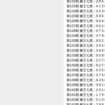
第122期 赌王七尾：2 8 5 1 
第123期 赌王七尾：4 1 3 0 
第124期 赌王七尾：4 2 3 0 
第125期 赌王七尾：5 8 6 1 
第126期 赌王七尾：8 9 4 3 
第127期 赌王七尾：0 6 2 9 
第128期 赌王七尾：0 7 3 4 
第129期 赌王七尾：3 7 9 4 
第130期 赌王七尾：9 5 2 1 
第131期 赌王七尾：2 0 4 9 
第132期 赌王七尾：3 4 6 9 
第133期 赌王七尾：0 5 8 9 
第134期 赌王七尾：2 1 7 6 
第135期 赌王七尾：8 2 7 9 
第136期 赌王七尾：0 2 5 8 
第137期 赌王七尾：3 7 5 0 
第138期 赌王七尾：6 3 5 8 
第139期 赌王七尾：3 9 1 6 
第140期 赌王七尾：2 4 1 6 
第141期 赌王七尾：1 7 9 4 
第142期 赌王七尾：0 1 3 8 
第143期 赌王七尾：2 9 8 1 