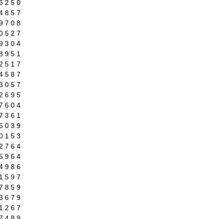
2 5 0
8 5 7
7 0 8
5 2 7
3 0 4
9 5 1
5 1 7
5 8 7
0 5 7
6 9 5
6 0 4
3 6 1
0 3 9
1 5 3
7 6 4
9 6 4
9 8 6
5 9 7
8 5 9
6 7 9
2 6 7
4 8 9