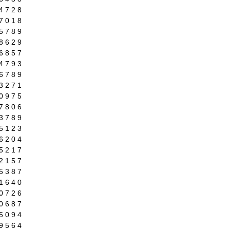
7 2 8
0 1 8
7 8 9
6 2 9
8 5 7
7 9 3
7 8 9
2 7 1
9 7 5
8 0 6
7 8 9
1 2 3
2 0 4
2 1 7
1 5 7
3 8 7
6 4 0
7 2 6
6 8 7
0 9 4
5 6 4