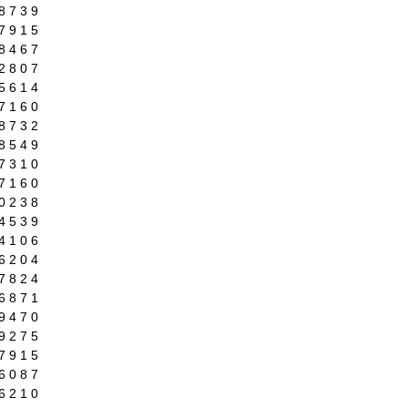
7 3 9
9 1 5
4 6 7
8 0 7
6 1 4
1 6 0
7 3 2
5 4 9
3 1 0
1 6 0
2 3 8
5 3 9
1 0 6
2 0 4
8 2 4
8 7 1
4 7 0
2 7 5
9 1 5
0 8 7
2 1 0