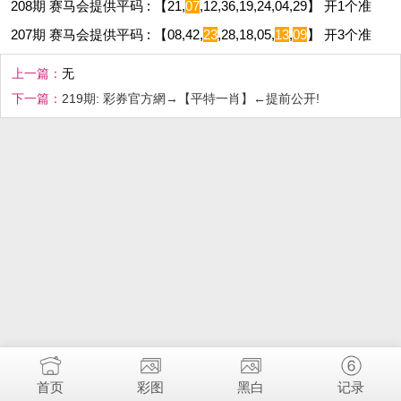
208期 赛马会提供平码 : 【21,
07
,12,36,19,24,04,29】 开1个准
207期 赛马会提供平码 : 【08,42,
23
,28,18,05,
13
,
09
】 开3个准
上一篇：
无
下一篇：
219期: 彩券官方網→【平特一肖】←提前公开!
首页
彩图
黑白
记录