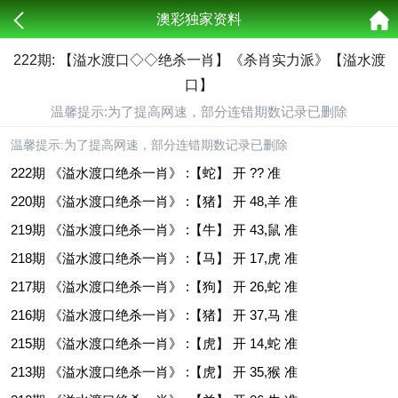
澳彩独家资料
222期: 【溢水渡口◇◇绝杀一肖】《杀肖实力派》【溢水渡
口】
温馨提示:为了提高网速，部分连错期数记录已删除
温馨提示:为了提高网速，部分连错期数记录已删除
222期 《溢水渡口绝杀一肖》 :【蛇】 开 ?? 准
220期 《溢水渡口绝杀一肖》 :【猪】 开 48,羊 准
219期 《溢水渡口绝杀一肖》 :【牛】 开 43,鼠 准
218期 《溢水渡口绝杀一肖》 :【马】 开 17,虎 准
217期 《溢水渡口绝杀一肖》 :【狗】 开 26,蛇 准
216期 《溢水渡口绝杀一肖》 :【猪】 开 37,马 准
215期 《溢水渡口绝杀一肖》 :【虎】 开 14,蛇 准
213期 《溢水渡口绝杀一肖》 :【虎】 开 35,猴 准