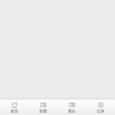
首页
彩图
黑白
记录