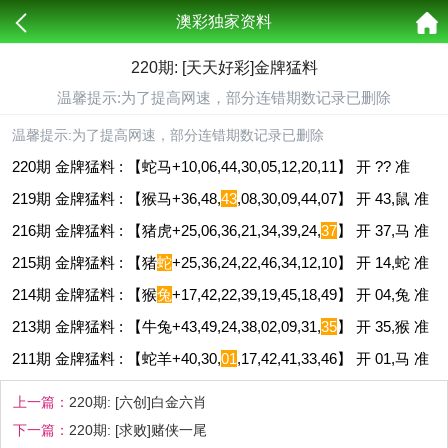
澳彩独家资料
220期: [天天好彩]金牌猛料
温馨提示:为了提高网速，部分连错期数记录已删除
温馨提示:为了提高网速，部分连错期数记录已删除
220期 金牌猛料 : 【蛇马+10,06,44,30,05,12,20,11】 开 ?? 准
219期 金牌猛料 : 【猴马+36,48,
43
,08,30,09,44,07】 开 43,鼠 准
216期 金牌猛料 : 【猪虎+25,06,36,21,34,39,24,
37
】 开 37,马 准
215期 金牌猛料 : 【猪
蛇
+25,36,24,22,46,34,12,10】 开 14,蛇 准
214期 金牌猛料 : 【猴
兔
+17,42,22,39,19,45,18,49】 开 04,兔 准
213期 金牌猛料 : 【牛兔+43,49,24,38,02,09,31,
35
】 开 35,猴 准
211期 金牌猛料 : 【蛇羊+40,30,
01
,17,42,41,33,46】 开 01,马 准
上一篇：
220期: [六创]白金六肖
下一篇：
220期: [求败]赌侠一尾