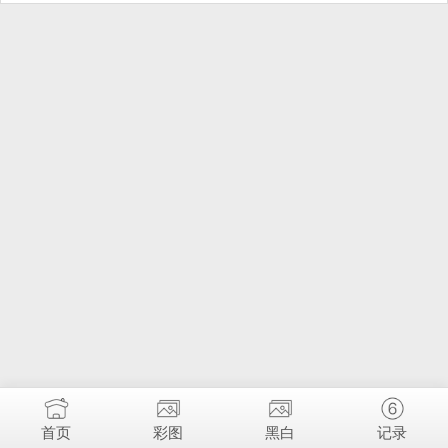
首页
彩图
黑白
记录