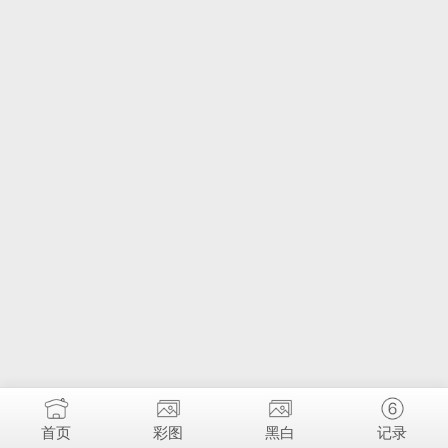
首页
彩图
黑白
记录