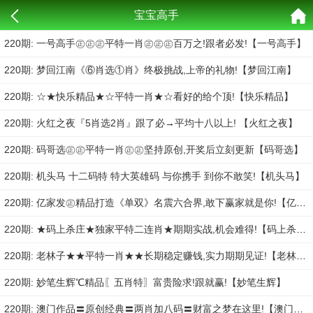
宝宝高手
220期: 一号高手㊣㊣㊣平特一肖㊣㊣㊣百万之!跟者必发!【一号高手】
220期: 梦回江南《⑥肖选①肖》终极挑战,上帝的礼物!【梦回江南】
220期: ☆★快乐精品★☆平特一肖★☆看好的给个顶!【快乐精品】
220期: 火红之夜『5肖选2肖』跟了必→平均十八以上! 【火红之夜】
220期: 码哥选㊣㊣平特一肖㊣㊣坚持原创,开奖后立刻更新【码哥选】
220期: 机头马 十二码特 特大英雄码 与你携手 到你不敢笑!【机头马】
220期: 亿家发㊣精品打造《单双》名震六合界,敢下赢家就是你!【亿家发】
220期: ★码上杀庄★独家平特二连肖★期期实战,机会难得!【码上杀庄】
220期: 老林子★★平特一肖★★长期稳定赚钱,实力期期见证!【老林子】
220期: 妙笔生辉℃精品〖五肖特〗富贵险求!跟就赢!【妙笔生辉】
220期: 澳门作品〓原创经典〓两肖加八码〓财富之梦在这里!【澳门作品】