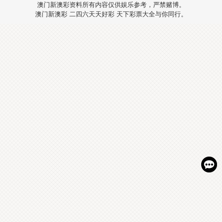
澳门新澳彩资料所有内容仅供娱乐参考，严禁赌博。
澳门新澳彩 二四六天天好彩 天下彩票大全与你同行。