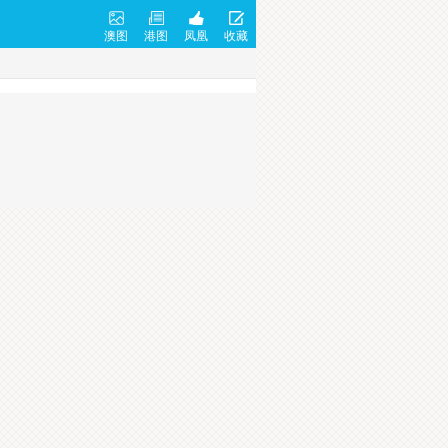
澳图
港图
凤凰
收藏