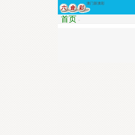
澳门新澳彩
首页
>