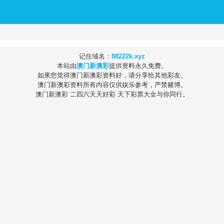
记住域名：
88222k.xyz
本站由
澳门新澳彩
提供资料永久免费。
如果您觉得澳门新澳彩资料好，请分享给其他彩友。
澳门新澳彩资料所有内容仅供娱乐参考，严禁赌博。
澳门新澳彩 二四六天天好彩 天下彩票大全与你同行。