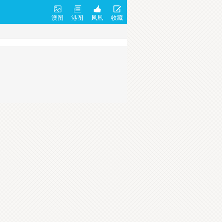
澳图
港图
凤凰
收藏