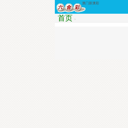
澳门新澳彩
首页
>