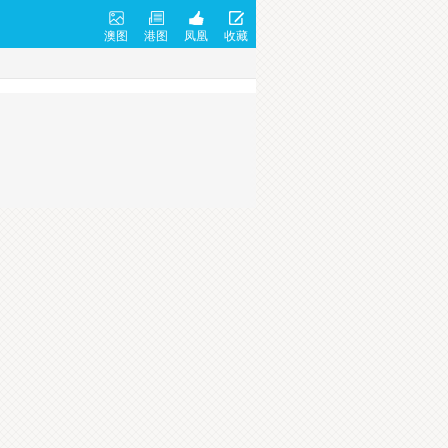
澳图
港图
凤凰
收藏