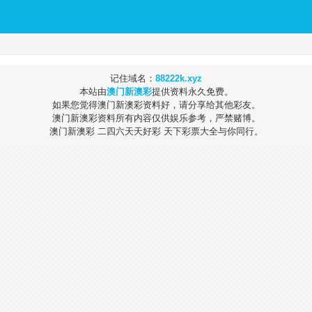
记住域名：
88222k.xyz
本站由
澳门新澳彩
提供资料永久免费。
如果您觉得澳门新澳彩资料好，请分享给其他彩友。
澳门新澳彩资料所有内容仅供娱乐参考，严禁赌博。
澳门新澳彩 二四六天天好彩 天下彩票大全与你同行。