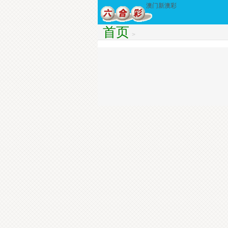
澳门新澳彩
首页
>