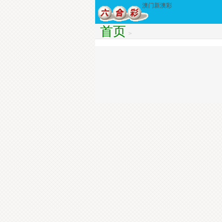
澳门新澳彩
首页
>