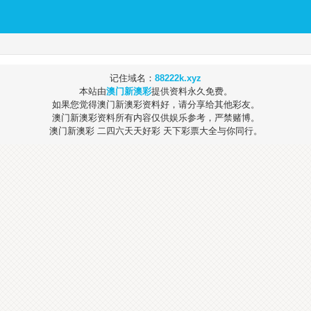
记住域名：
88222k.xyz
本站由
澳门新澳彩
提供资料永久免费。
如果您觉得澳门新澳彩资料好，请分享给其他彩友。
澳门新澳彩资料所有内容仅供娱乐参考，严禁赌博。
澳门新澳彩 二四六天天好彩 天下彩票大全与你同行。