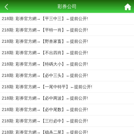
彩券公司
218期: 彩券官方網→【平三中三】←提前公开!
218期: 彩券官方網→【平特一肖】←提前公开!
218期: 彩券官方網→【野兽家畜】←提前公开!
218期: 彩券官方網→【不出四肖】←提前公开!
218期: 彩券官方網→【特碼大小】←提前公开!
218期: 彩券官方網→【必中三头】←提前公开!
218期: 彩券官方網→【一尾中特平】←提前公开!
218期: 彩券官方網→【必中两波】←提前公开!
218期: 彩券官方網→【必中尾数】←提前公开!
218期: 彩券官方網→【三行必中】←提前公开!
218期: 彩券官方網→【稳杀二尾】←提前公开!